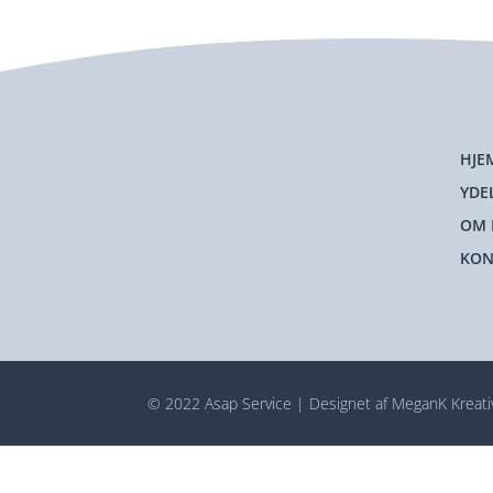
HJE
YDE
OM 
KON
© 2022 Asap Service | Designet af MeganK Kreati