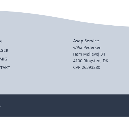
Asap Service
M
v/Pia Pedersen
LSER
Høm Møllevej 34
MIG
4100 Ringsted, DK
CVR 26393280
TAKT
v